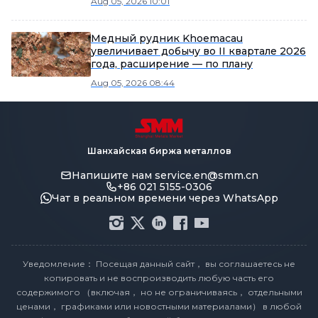
Aug 05, 2026 10:01
Медный рудник Khoemacau
увеличивает добычу во II квартале 2026
года, расширение — по плану
Aug 05, 2026 08:44
Шанхайская биржа металлов
Напишите нам
service.en@smm.cn
+86 021 5155-0306
Чат в реальном времени через WhatsApp
Уведомление： Посещая данный сайт， вы соглашаетесь не
копировать и не воспроизводить любую часть его
содержимого （включая， но не ограничиваясь， отдельными
ценами， графиками или новостными материалами） в любой