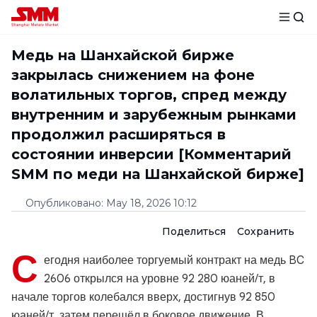
Медь на Шанхайской бирже
закрылась снижением на фоне
волатильных торгов, спред между
внутренним и зарубежным рынками
продолжил расширяться в
состоянии инверсии [Комментарий
SMM по меди на Шанхайской бирже]
Опубликовано
:
May 18, 2026 10:12
Поделиться
Сохранить
С
егодня наиболее торгуемый контракт на медь BC
2606 открылся на уровне 92 280 юаней/т, в
начале торгов колебался вверх, достигнув 92 850
юаней/т, затем перешёл в боковое движение. В