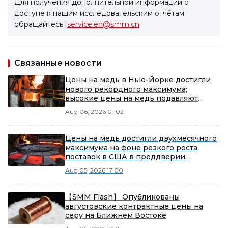
Для получения дополнительной информации о
доступе к нашим исследовательским отчётам
обращайтесь:
service.en@smm.cn
Связанные новости
Цены на медь в Нью-Йорке достигли
нового рекордного максимума;
высокие цены на медь подавляют
закупки в перерабатывающих
Aug 06, 2026 01:02
секторах, премии под давлением
[Утренний брифинг SMM по меди]
Цены на медь достигли двухмесячного
максимума на фоне резкого роста
поставок в США в преддверии
решения по пошлинам.
Aug 05, 2026 17:00
【SMM Flash】 Опубликованы
августовские контрактные цены на
серу на Ближнем Востоке