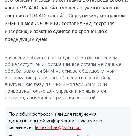
330 юаней/т. Исходя из контракта BC на медь 2606 на
уровне 92 400 юаней/т, его цена с учётом налогов
составила 104 412 юаней/т. Спред между контрактом
SHFE на медь 2606 и BC составил -82, сохраняя
инверсию, и заметно сузился по сравнению с
предыдущим днём.
Заявление об источниках данных: За исключением
общедоступной информации, все остальные данные
обрабатываются SMM на основе общедоступной
информации, рыночного общения и с опорой на
внутреннюю базу данных и модели SMM. Они
приведены только для справки и не являются
рекомендациями для принятия решений.
По любым вопросам или для получения
дополнительной информации, пожалуйста,
свяжитесь:
lemonzhao@smm.cn