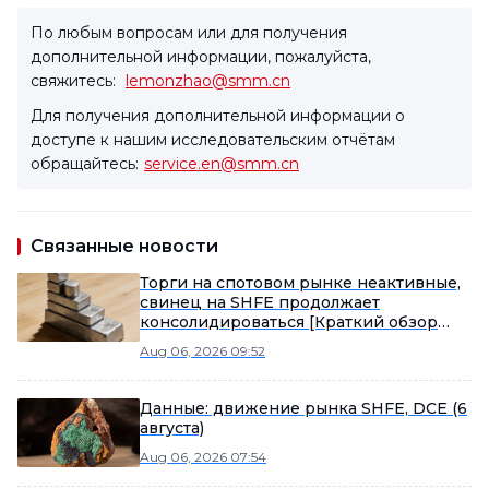
По любым вопросам или для получения
дополнительной информации, пожалуйста,
свяжитесь:
lemonzhao@smm.cn
Для получения дополнительной информации о
доступе к нашим исследовательским отчётам
обращайтесь:
service.en@smm.cn
Связанные новости
Торги на спотовом рынке неактивные,
свинец на SHFE продолжает
консолидироваться [Краткий обзор
свинцовых фьючерсов]
Aug 06, 2026 09:52
Данные: движение рынка SHFE, DCE (6
августа)
Aug 06, 2026 07:54