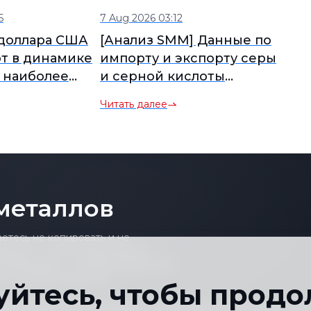
5
7 Aug 2026 03:12
доллара США
[Анализ SMM] Данные по
т в динамике
импорту и экспорту серы
 наиболее
и серной кислоты
фьючерс на
Индонезии за июнь
Читать далее
уется утром
 по олову на
ня]
металлов
тесь не копировать и не
ключая， но не ограничиваясь，
материалами） в любой форме или
го согласия издателя。
уйтесь, чтобы продо
денциальности
Условия и положения
Календарь пр
|
|