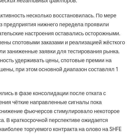
ческих негативных факторов.
активность несколько восстановилась. По мере
з предприятия нижнего передела проявили
пательские настроения оставались осторожными.
ены спотовыми заказами и реализацией жёсткого
яли заниженные заявки для тестирования рынка.
ость удерживать цены, спотовые премии на
ены, при этом основной диапазон составлял 1
ились в фазе консолидации после отката с
рения чёткие направленные сигналы пока
е снижение фьючерсов стимулировало некоторое
са. В краткосрочной перспективе ожидается
аиболее торгуемого контракта на олово на SHFE