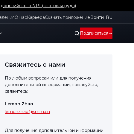
донезийского NPI (спотовая руда)
вления
О нас
Карьера
Скачать приложение
Войти
RU
Подписаться
Свяжитесь с нами
По любым вопросам или для получения
дополнительной информации, пожалуйста,
свяжитесь:
Lemon Zhao
lemonzhao@smm.cn
Для получения дополнительной информации