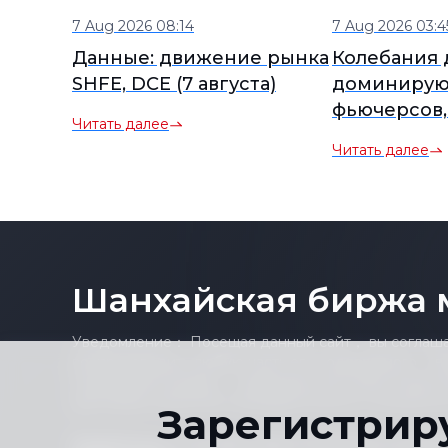
7 Aug 2026 08:14
7 Aug 2026 03:4
Данные: движение рынка
Колебания 
SHFE, DCE (7 августа)
доминирую
фьючерсов,
Читать далее
торгуемый 
Читать далее
олово SHFE
консолидир
[Обзор SMM
середину д
Шанхайская биржа 
Уведомление： Посещая данный сайт， вы соглашае
воспроизводить любую часть его содержимого （в
отдельными ценами， графиками или новостными 
для любых целей без предварительного письменно
Зарегистрир
Заявление о соответствии
Политика конфи
|