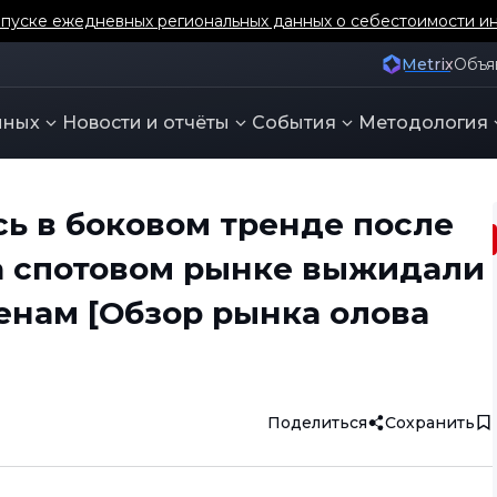
уске ежедневных региональных данных о себестоимости ин
Metrix
Объя
нных
Новости и отчёты
События
Методология
ь в боковом тренде после
на спотовом рынке выжидали
енам [Обзор рынка олова
Поделиться
Сохранить