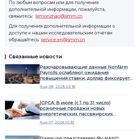
По любым вопросам или для получения
дополнительной информации, пожалуйста,
свяжитесь:
lemonzhao@smm.cn
Для получения дополнительной информации о
доступе к нашим исследовательским отчётам
обращайтесь:
service.en@smm.cn
Связанные новости
Разочаровывающие данные Nonfarm
Payrolls ослабляют ожидания
повышения ставки, доллар фиксирует
второе недельное снижение подряд,
Aug 08, 2026 03:18
металлы демонстрируют смешанную
динамику, драгоценные металлы
совершают сильный недельный отскок
[CPCA: В июле (с 1 по 31 число)
[Ночной рынок]
розничные продажи новых
энергетических пассажирских
автомобилей на национальном рынке
Aug 07, 2026 10:35
достигли 970 000 единиц, снизившись
на 2% год к году]
[Samsung представляет BV-NAND,