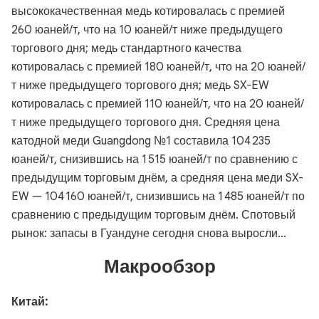
высококачественная медь котировалась с премией
260 юаней/т, что на 10 юаней/т ниже предыдущего
торгового дня; медь стандартного качества
котировалась с премией 180 юаней/т, что на 20 юаней/
т ниже предыдущего торгового дня; медь SX-EW
котировалась с премией 110 юаней/т, что на 20 юаней/
т ниже предыдущего торгового дня. Средняя цена
катодной меди Guangdong №1 составила 104 235
юаней/т, снизившись на 1 515 юаней/т по сравнению с
предыдущим торговым днём, а средняя цена меди SX-
EW — 104 160 юаней/т, снизившись на 1 485 юаней/т по
сравнению с предыдущим торговым днём. Спотовый
рынок: запасы в Гуандуне сегодня снова выросли...
Макрообзор
Китай: