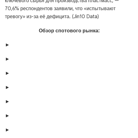
ключевого сырья для производства пластмасс, —
70,6% респондентов заявили, что «испытывают
тревогу» из-за её дефицита. (Jin10 Data)
Обзор спотового рынка:
►
►
►
►
►
►
►