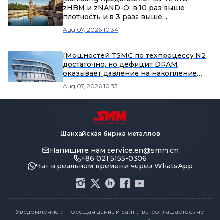
zHBM и zNAND-O: в 10 раз выше
плотность и в 3 раза выше
энергоэффективность по сравнению с
Aug 07, 2026 10:34
HBM5]
[Мощностей TSMC по техпроцессу N2
достаточно, но дефицит DRAM
оказывает давление на накопление
запасов iPhone 18]
Aug 07, 2026 10:33
Шанхайская биржа металлов
Напишите нам
service.en@smm.cn
+86 021 5155-0306
Чат в реальном времени через WhatsApp
Уведомление： Посещая данный сайт， вы соглашаетесь не