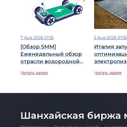
7 Aug 2026 01:55
5 Aug 2026 01:55
[Обзор SMM]
Италия зап
Еженедельный обзор
оптимизац
отрасли водородной
электролиз
энергетики, 31 июля – 7
направленн
Читать далее
Читать далее
августа 2026 г.
снижение з
обновление
Шанхайская биржа 