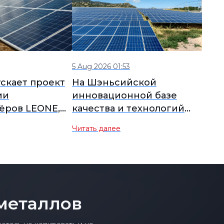
5 Aug 2026 01:53
ускает проект
На Шэньсийской
ии
инновационной базе
ёров LEONE,
качества и технологий
ый на
водородной энергетики
Читать далее
атрат и
начато строительство
 материалов.
проекта оборудования
для твердотельного
хранения водорода.
металлов