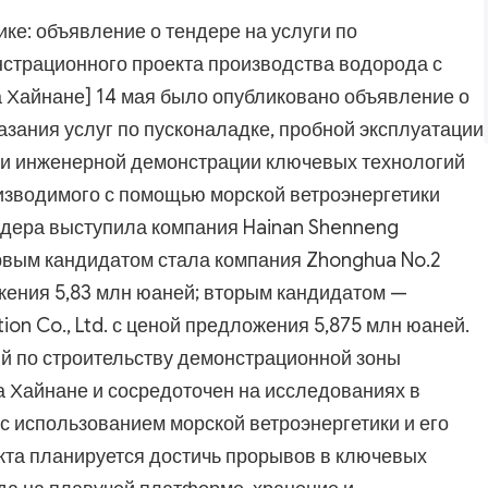
ке: объявление о тендере на услуги по
нстрационного проекта производства водорода с
 Хайнане] 14 мая было опубликовано объявление о
азания услуг по пусконаладке, пробной эксплуатации
 и инженерной демонстрации ключевых технологий
изводимого с помощью морской ветроэнергетики
ндера выступила компания Hainan Shenneng
первым кандидатом стала компания Zhonghua No.2
ожения 5,83 млн юаней; вторым кандидатом —
ion Co., Ltd. с ценой предложения 5,875 млн юаней.
й по строительству демонстрационной зоны
на Хайнане и сосредоточен на исследованиях в
с использованием морской ветроэнергетики и его
кта планируется достичь прорывов в ключевых