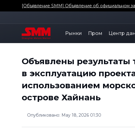
[Объявление SMM] Объявление об официальном зап
Рынки
Пром
Центр да
Объявлены результаты т
в эксплуатацию проект
использованием морско
острове Хайнань
Опубликовано
:
May 18, 2026 01:30