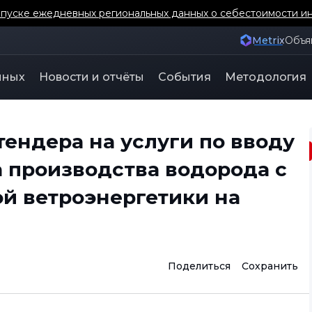
уске ежедневных региональных данных о себестоимости ин
Metrix
Объя
нных
Новости и отчёты
События
Методология
ендера на услуги по вводу
а производства водорода с
й ветроэнергетики на
Поделиться
Сохранить