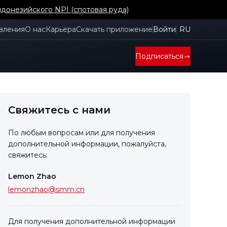
донезийского NPI (спотовая руда)
вления
О нас
Карьера
Скачать приложение
Войти
RU
Подписаться
Свяжитесь с нами
По любым вопросам или для получения
дополнительной информации, пожалуйста,
свяжитесь:
Lemon Zhao
lemonzhao@smm.cn
Для получения дополнительной информации