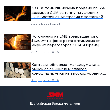
30 000 тонн глинозема продано по 356
долларов США за тонну на условиях
FOB Восточная Австралия с поставкой
в сентябрь 2026 года
Aug 06, 2026 02:03
[Алюминий на LME возвращается к
$3200/т на фоне роста оптимизма от
мирных переговоров США и Ирана]
Aug 06, 2026 01:55
Контракт обновляет максимум этапа,
рынок алюминиевых сплавов
консолидируется на высоких уровнях,
смещаясь вверх [Утренний
Aug 06, 2026 01:14
комментарий SMM по литому
алюминиевому сплаву]
Шанхайская биржа металлов