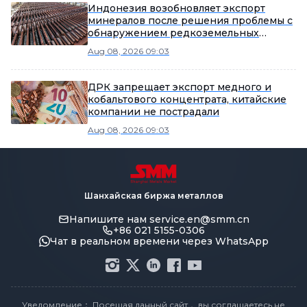
Индонезия возобновляет экспорт
минералов после решения проблемы с
обнаружением редкоземельных
элементов
Aug 08, 2026 09:03
ДРК запрещает экспорт медного и
кобальтового концентрата, китайские
компании не пострадали
Aug 08, 2026 09:03
Шанхайская биржа металлов
Напишите нам
service.en@smm.cn
+86 021 5155-0306
Чат в реальном времени через WhatsApp
Уведомление： Посещая данный сайт， вы соглашаетесь не