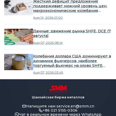
Жесткий дефицит предложения
поддерживает нижний уровень цен,
макроэкономические колебания
определяют краткосрочную динамику
Aug 10, 2026 01:00
[Утренний обзор рынка олова от SMM]
Данные: движение рынка SHFE, DCE (7
августа)
Aug 07, 2026 08:14
Колебания доллара США доминируют в
динамике фьючерсов, наиболее
торгуемый фьючерс на олово SHFE
консолидируется утром [Обзор SMM по
Aug 07, 2026 03:45
олову на середину дня]
Шанхайская биржа металлов
Напишите нам
service.en@smm.cn
+86 021 5155-0306
Чат в реальном времени через WhatsApp