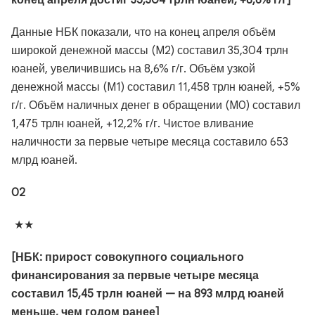
конец апреля достиг 35,304 трлн юаней, +8,6% г/г]
Данные НБК показали, что на конец апреля объём
широкой денежной массы (M2) составил 35,304 трлн
юаней, увеличившись на 8,6% г/г. Объём узкой
денежной массы (M1) составил 11,458 трлн юаней, +5%
г/г. Объём наличных денег в обращении (M0) составил
1,475 трлн юаней, +12,2% г/г. Чистое вливание
наличности за первые четыре месяца составило 653
млрд юаней.
02
★★
[НБК: прирост совокупного социального
финансирования за первые четыре месяца
составил 15,45 трлн юаней — на 893 млрд юаней
меньше, чем годом ранее]