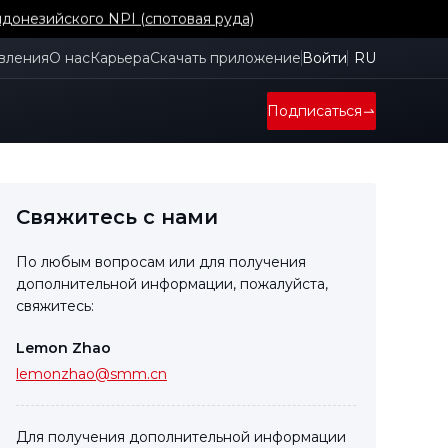
й Корее
вления
О нас
Карьера
Скачать приложение
Войти
RU
Подписаться
Свяжитесь с нами
По любым вопросам или для получения
дополнительной информации, пожалуйста,
свяжитесь:
Lemon Zhao
lemonzhao@smm.cn
Для получения дополнительной информации