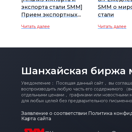
экспорта стали SMM]
SMM о мир
Прием экспортных
стали
заказов улучшился в
Читать далее
Читать далее
июле, вырастет ли
экспорт стали в августе?
Шанхайская биржа 
Уведомление： Посещая данный сайт， вы соглашае
воспроизводить любую часть его содержимого （в
отдельными ценами， графиками или новостными 
для любых целей без предварительного письменно
Заявление о соответствии
Политика конфи
|
Карта сайта