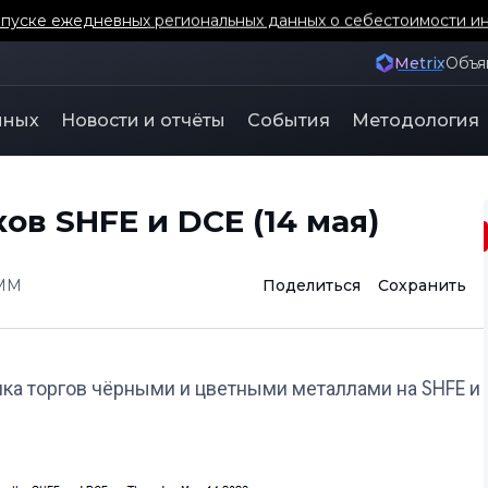
бщественных запасов медного лома SMM по Японии и Южно
Metrix
Объя
нных
Новости и отчёты
События
Методология
в SHFE и DCE (14 мая)
MM
Поделиться
Сохранить
ка торгов чёрными и цветными металлами на SHFE и