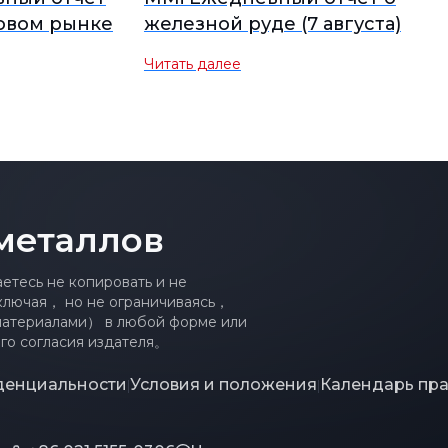
овом рынке
железной руде (7 августа)
Читать далее
металлов
тесь не копировать и не
ключая， но не ограничиваясь，
материалами） в любой форме или
го согласия издателя。
денциальности
Условия и положения
Календарь пр
|
|