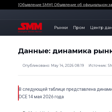
[Объявление SMM] О добавлении коэффициента о
Рынки
Пром
Центр да
Данные: динамика рынко
Опубликовано
:
May 14, 2026 08:19
Источник
:
S
В следующей таблице представлена динами
DCE 14 мая 2026 года