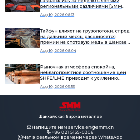
сократились за неделю с явными
региональными различиями [SMM
Weekly Data]
Aug 10, 2026 06:13
Тайфун влияет на грузопотоки, спред
на дальний месяц расширяется,
премии на спотовую медь в Шанхае
консолидируются [SMM Shanghai spot
Aug 10, 2026 06:04
copper]
Рыночная атмосфера спокойна,
неблагоприятное соотношение цен
SHFE/LME приводит к усилению
выжидательных настроений [SMM
Aug 10, 2026 03:53
Yangshan spot copper]
Шанхайская биржа металлов
Напишите нам
service.en@smm.cn
+86 021 5155-0306
Чат в реальном времени через WhatsApp