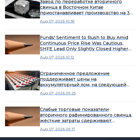
Завод по переработке вторичного
свинца в Восточном Китае
приостанавливает производство на 3
месяца, отслеживая рынок на предмет
Aug 07, 2026 10:59
возможного досрочного
возобновления.
Funds' Sentiment to Rush to Buy Amid
Continuous Price Rise Was Cautious,
SHFE Lead Only Slightly Closed Higher
Today [Lead Futures Brief]
Aug 07, 2026 10:12
Ограниченное предложение
поддерживает цены на
аккумуляторный лом, на следующей
неделе ожидаются изменения в
Aug 07, 2026 09:25
закупочных настроениях
плавильщиков [SMM Scrap Battery
Weekly Review]
Слабые торговые показатели
вторичного рафинированного свинца,
жёсткие затраты сдерживают
восстановление убытков [SMM
Aug 07, 2026 09:17
Еженедельный обзор вторичного
рафинированного свинца]