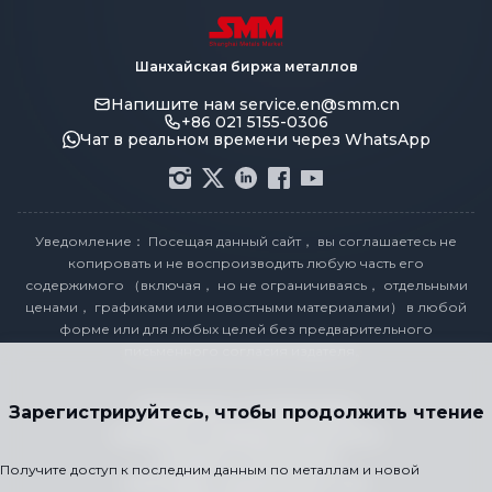
Шанхайская биржа металлов
Напишите нам
service.en@smm.cn
+86 021 5155-0306
Чат в реальном времени через WhatsApp
Уведомление： Посещая данный сайт， вы соглашаетесь не
копировать и не воспроизводить любую часть его
содержимого （включая， но не ограничиваясь， отдельными
ценами， графиками или новостными материалами） в любой
форме или для любых целей без предварительного
письменного согласия издателя。
Заявление о соответствии
Зарегистрируйтесь, чтобы продолжить чтение
Политика конфиденциальности
Условия и положения
Получите доступ к последним данным по металлам и новой
Календарь праздничных цен