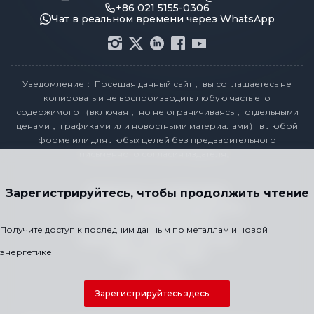
+86 021 5155-0306
Чат в реальном времени через WhatsApp
Уведомление： Посещая данный сайт， вы соглашаетесь не
копировать и не воспроизводить любую часть его
содержимого （включая， но не ограничиваясь， отдельными
ценами， графиками или новостными материалами） в любой
форме или для любых целей без предварительного
письменного согласия издателя。
Заявление о соответствии
Зарегистрируйтесь, чтобы продолжить чтение
Политика конфиденциальности
Условия и положения
Получите доступ к последним данным по металлам и новой
Календарь праздничных цен
энергетике
Свяжитесь с нами
Карьера
Карта сайта
Зарегистрируйтесь здесь