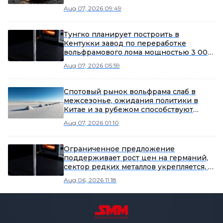
Aug 07, 2026 09:49
Тунгко планирует построить в
Кентукки завод по переработке
вольфрамового лома мощностью 3 000
тонн в год и добивается
Aug 07, 2026 05:59
государственных субсидий
Спотовый рынок вольфрама слаб в
межсезонье, ожидания политики в
Китае и за рубежом способствуют
потеплению рыночных настроений
Aug 07, 2026 01:10
Ограниченное предложение
поддерживает рост цен на германий,
сектор редких металлов укрепляется, в
лидерах роста Yunnan Germanium и
Aug 06, 2026 11:18
China Tungsten High-Tech [SMM Flash]