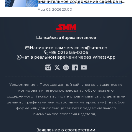
значительное содержание серебра и
кобальта.
Aug 05, 2026 23:00
Шанхайская биржа металлов
Напишите нам
service.en@smm.cn
+86 021 5155-0306
Чат в реальном времени через WhatsApp
Уведомление： Посещая данный сайт， вы соглашаетесь не
копировать и не воспроизводить любую часть его
содержимого （включая， но не ограничиваясь， отдельными
ценами， графиками или новостными материалами） в любой
форме или для любых целей без предварительного
письменного согласия издателя。
Заявление о соответствии