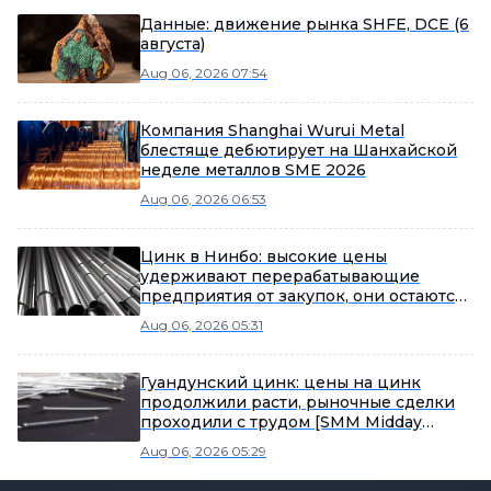
Данные: движение рынка SHFE, DCE (6
августа)
Aug 06, 2026 07:54
Компания Shanghai Wurui Metal
блестяще дебютирует на Шанхайской
неделе металлов SME 2026
Aug 06, 2026 06:53
Цинк в Нинбо: высокие цены
удерживают перерабатывающие
предприятия от закупок, они остаются
в стороне, из-за чего спотовая торговля
Aug 06, 2026 05:31
цинком вялая [SMM Midday Review]
Гуандунский цинк: цены на цинк
продолжили расти, рыночные сделки
проходили с трудом [SMM Midday
Review]
Aug 06, 2026 05:29