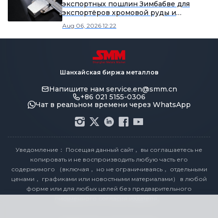
экспортных пошлин Зимбабве для
экспортёров хромовой руды и
феррохрома
Aug 06, 2026 12:22
Шанхайская биржа металлов
Напишите нам
service.en@smm.cn
+86 021 5155-0306
Чат в реальном времени через WhatsApp
Уведомление： Посещая данный сайт， вы соглашаетесь не
копировать и не воспроизводить любую часть его
содержимого （включая， но не ограничиваясь， отдельными
ценами， графиками или новостными материалами） в любой
форме или для любых целей без предварительного
письменного согласия издателя。