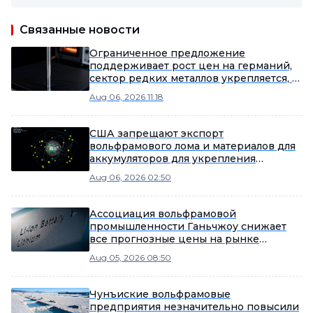
Связанные новости
Ограниченное предложение
поддерживает рост цен на германий,
сектор редких металлов укрепляется, в
лидерах роста Yunnan Germanium и
Aug 06, 2026 11:18
China Tungsten High-Tech [SMM Flash]
США запрещают экспорт
вольфрамового лома и материалов для
аккумуляторов для укрепления
внутренних цепочек поставок
Aug 06, 2026 02:50
Ассоциация вольфрамовой
промышленности Ганьчжоу снижает
все прогнозные цены на рынке
вольфрама на август
Aug 05, 2026 08:50
Чунъиские вольфрамовые
предприятия незначительно повысили