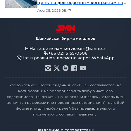
цены по долгосрочным контрактам на
первую половину августа.
Aug 05, 2026 08:47
Шанхайская биржа металлов
Напишите нам
service.en@smm.cn
+86 021 5155-0306
Чат в реальном времени через WhatsApp
Уведомление： Посещая данный сайт， вы соглашаетесь не
копировать и не воспроизводить любую часть его
содержимого （включая， но не ограничиваясь， отдельными
ценами， графиками или новостными материалами） в любой
форме или для любых целей без предварительного
письменного согласия издателя。
Заявление о соответствии