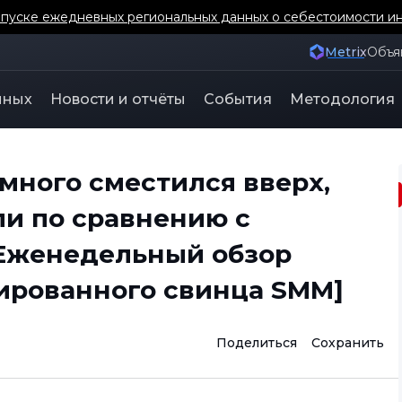
уске ежедневных региональных данных о себестоимости ин
Metrix
Объя
нных
Новости и отчёты
События
Методология
много сместился вверх,
ли по сравнению с
Еженедельный обзор
ированного свинца SMM]
Поделиться
Сохранить