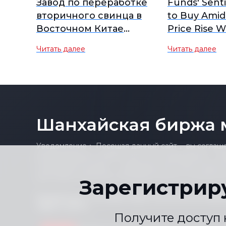
Завод по переработке
Funds' Sent
вторичного свинца в
to Buy Amid
Восточном Китае
Price Rise W
приостанавливает
SHFE Lead O
Читать далее
Читать далее
производство на 3
Closed High
месяца, отслеживая
Futures Brie
рынок на предмет
возможного досрочного
возобновления.
Шанхайская биржа 
Уведомление： Посещая данный сайт， вы соглашае
воспроизводить любую часть его содержимого （в
отдельными ценами， графиками или новостными 
для любых целей без предварительного письменно
Зарегистрир
Заявление о соответствии
Политика конфи
|
Карта сайта
Получите доступ 