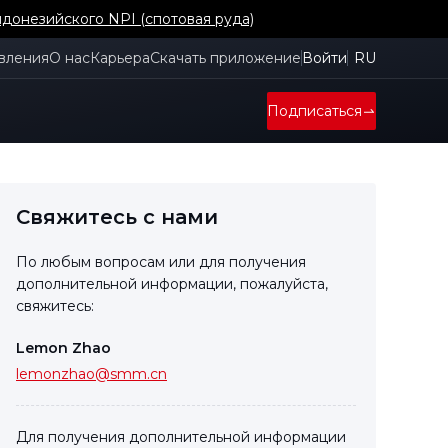
донезийского NPI (спотовая руда)
вления
О нас
Карьера
Скачать приложение
Войти
RU
Подписаться
Свяжитесь с нами
По любым вопросам или для получения
дополнительной информации, пожалуйста,
свяжитесь:
Lemon Zhao
lemonzhao@smm.cn
Для получения дополнительной информации