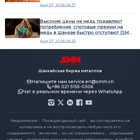
[Еженедельный обзор рынка проводов
Aug 07, 2026 06:37
и кабелей SMM]
Высокие цены на медь подавляют
потребление, спотовые премии на
медь в Шанхае быстро отступают [SMM
Еженедельный обзор шанхайского
Aug 07, 2026 06:25
спотового рынка меди]
Шанхайская биржа металлов
Напишите нам
service.en@smm.cn
+86 021 5155-0306
Чат в реальном времени через WhatsApp
Уведомление： Посещая данный сайт， вы соглашаетесь не
копировать и не воспроизводить любую часть его
содержимого （включая， но не ограничиваясь， отдельными
ценами， графиками или новостными материалами） в любой