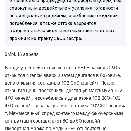
относительно предыдущего периода. В целом, под
совокупным воздействием усиления готовности
поставщиков к продажам, ослабления ожиданий
потребления, а также оттока варрантов,
ожидается незначительное снижение спотовых
премий к контракту 2605 завтра.
SMM, 16 апреля:
В ходе утренней сессии контракт SHFE на медь 2605
открылся с гэпом вверх и затем двигался в боковике,
цена открытия составила 102 060 юаней/т. После
открытия цены подскочили, достигнув максимума 102
470 юаней/т, и колебались в диапазоне 102 260–102
470 юаней/т, цена закрытия составила 102 300 юаней/
т. Межмесячный спред контанго между фьючерсными
контрактами составлял от 80 до 50 юаней/т.
Импортная маржа по меди SHFE относительно