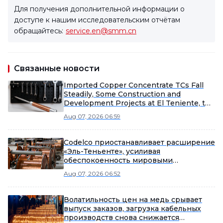
Для получения дополнительной информации о
доступе к нашим исследовательским отчётам
обращайтесь:
service.en@smm.cn
Связанные новости
Imported Copper Concentrate TCs Fall
Steadily, Some Construction and
Development Projects at El Teniente, the
World's Largest Underground Copper
Aug 07, 2026 06:59
Mine, Suspended [SMM Spot Copper
Concentrate Weekly Review]
Codelco приостанавливает расширение
«Эль-Теньенте», усиливая
обеспокоенность мировыми
поставками меди
Aug 07, 2026 06:52
Волатильность цен на медь срывает
выпуск заказов, загрузка кабельных
производств снова снижается