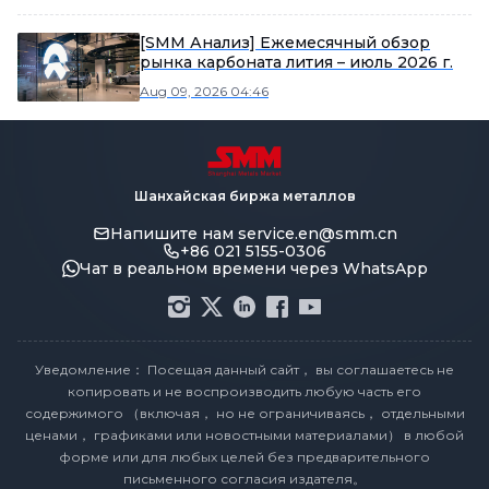
[SMM Анализ] Ежемесячный обзор
рынка карбоната лития – июль 2026 г.
Aug 09, 2026 04:46
Шанхайская биржа металлов
Напишите нам
service.en@smm.cn
+86 021 5155-0306
Чат в реальном времени через WhatsApp
Уведомление： Посещая данный сайт， вы соглашаетесь не
копировать и не воспроизводить любую часть его
содержимого （включая， но не ограничиваясь， отдельными
ценами， графиками или новостными материалами） в любой
форме или для любых целей без предварительного
письменного согласия издателя。