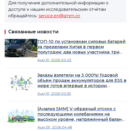
Для получения дополнительной информации о
доступе к нашим исследовательским отчётам
обращайтесь:
service.en@smm.cn
Связанные новости
ТОП-10 по установкам силовых батарей
за пределами Китая в первом
полугодии: два новых участника, три
китайские компании удвоили рост.
Aug 10, 2026 00:43
Заказы взлетели на 3 000%! Годовой
объём продаж аккумуляторов для ESS в
мире готов впервые в истории
превысить 1 ТВт·ч!
Aug 10, 2026 00:39
[Анализ SMM] V-образный отскок с
последующими колебаниями на
высоком уровне, напряженный баланс
сохраняется
Aug 09, 2026 04:48