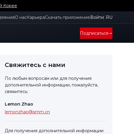
й Корее
вления
О нас
Карьера
Скачать приложение
Войти
RU
Подписаться
Свяжитесь с нами
По любым вопросам или для получения
дополнительной информации, пожалуйста,
свяжитесь:
Lemon Zhao
lemonzhao@smm.cn
Для получения дополнительной информации