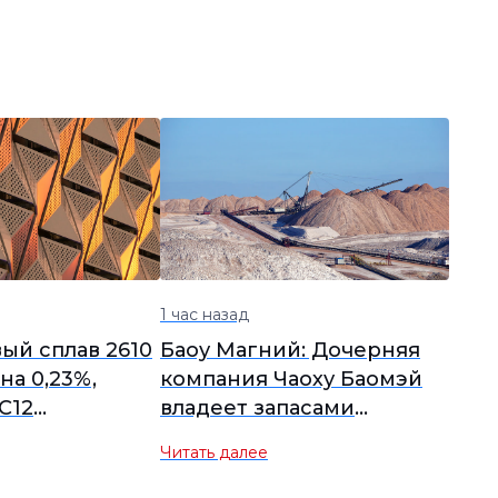
1 час назад
й сплав 2610
Баоу Магний: Дочерняя
на 0,23%,
компания Чаоху Баомэй
C12
владеет запасами
я на фоне
доломитовой руды в
Читать далее
роса
объёме 90 миллионов
тонн и ведёт добычу.