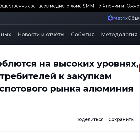
бщественных запасов медного лома SMM по Японии и Южно
Metrix
Объя
нных
Новости и отчёты
События
Методология
блются на высоких уровнях,
требителей к закупкам
 спотового рынка алюминия
Поделиться
Сохранить