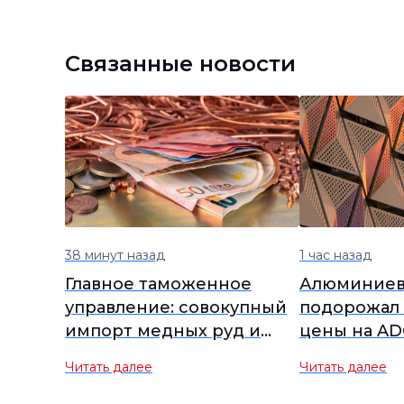
Связанные новости
38 минут назад
1 час назад
Главное таможенное
Алюминиевы
управление: совокупный
подорожал 
импорт медных руд и
цены на AD
концентратов в Китае
укрепляютс
Читать далее
Читать далее
снизился на 1,8% в
слабого сп
годовом исчислении,