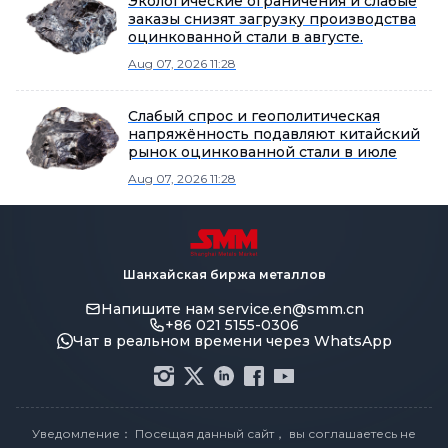
Экологические ограничения и слабые
заказы снизят загрузку производства
оцинкованной стали в августе.
Aug 07, 2026 11:28
Слабый спрос и геополитическая
напряжённость подавляют китайский
рынок оцинкованной стали в июле
Aug 07, 2026 11:28
Шанхайская биржа металлов
Напишите нам
service.en@smm.cn
+86 021 5155-0306
Чат в реальном времени через WhatsApp
Уведомление： Посещая данный сайт， вы соглашаетесь не