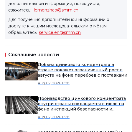
дополнительной информации, пожалуйста,
свяжитесь:
lemonzhao@smm.cn
Для получения дополнительной информации о
доступе к нашим исследовательским отчётам
обращайтесь:
service.en@smm.cn
Связанные новости
Добыча цинкового концентрата в
стране покажет ограниченный рост в
августе на фоне перебоев с поставками
Aug 07, 2026 11:28
Производство цинкового концентрата
внутри страны сокращается в июле на
фоне инспекций безопасности и
снижения содержания руды
Aug 07, 2026 11:28