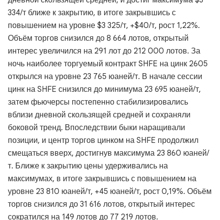
дневной скользящей средней, и достиг максимума $3
334/т ближе к закрытию, в итоге закрывшись с
повышением на уровне $3 325/т, +$40/т, рост 1,22%.
Объём торгов снизился до 8 664 лотов, открытый
интерес увеличился на 291 лот до 212 000 лотов. За
ночь наиболее торгуемый контракт SHFE на цинк 2605
открылся на уровне 23 765 юаней/т. В начале сессии
цинк на SHFE снизился до минимума 23 695 юаней/т,
затем фьючерсы постепенно стабилизировались
вблизи дневной скользящей средней и сохраняли
боковой тренд. Впоследствии быки наращивали
позиции, и центр торгов цинком на SHFE продолжил
смещаться вверх, достигнув максимума 23 860 юаней/
т. Ближе к закрытию цены удерживались на
максимумах, в итоге закрывшись с повышением на
уровне 23 810 юаней/т, +45 юаней/т, рост 0,19%. Объём
торгов снизился до 31 616 лотов, открытый интерес
сократился на 149 лотов до 77 219 лотов.