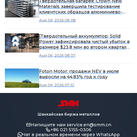
Твердотельная батарея: Crown New
Materials завершила тестирование
клиентских образцов алюминиево-
пластиковой пленки для
Aug 06, 2026 08:08
твердотельных батарей, значительно
повысив термостойкость.
[Твердотельный аккумулятор: Solid
Power зафиксировала чистый убыток в
размере $23,8 млн во втором квартале,
строительство опытной линии по
Aug 06, 2026 08:07
непрерывному производству
электролита идет по плану]
Foton Motor: продажи NEV в июле
выросли на 44,83% год к году
Aug 06, 2026 07:10
Шанхайская биржа металлов
Напишите нам
service.en@smm.cn
+86 021 5155-0306
Чат в реальном времени через WhatsApp