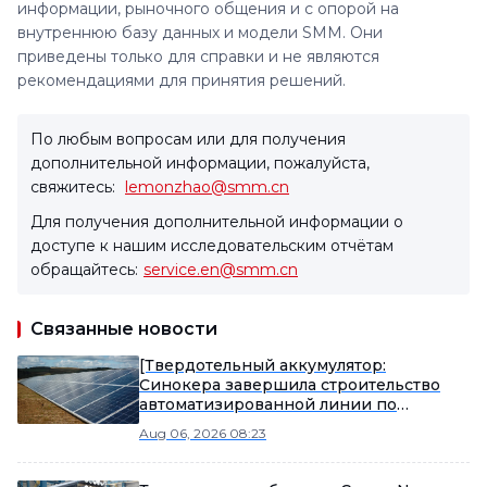
информации, рыночного общения и с опорой на
внутреннюю базу данных и модели SMM. Они
приведены только для справки и не являются
рекомендациями для принятия решений.
По любым вопросам или для получения
дополнительной информации, пожалуйста,
свяжитесь:
lemonzhao@smm.cn
Для получения дополнительной информации о
доступе к нашим исследовательским отчётам
обращайтесь:
service.en@smm.cn
Связанные новости
[Твердотельный аккумулятор:
Синокера завершила строительство
автоматизированной линии по
производству сульфидных
Aug 06, 2026 08:23
твердотельных электролитов, создана
начальная мощность массового
производства.]