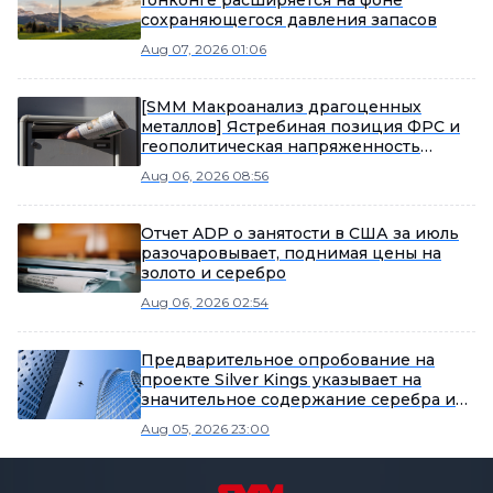
Гонконге расширяется на фоне
сохраняющегося давления запасов
Aug 07, 2026 01:06
[SMM Макроанализ драгоценных
металлов] Ястребиная позиция ФРС и
геополитическая напряженность
влияют на рынок драгоценных
Aug 06, 2026 08:56
металлов
Отчет ADP о занятости в США за июль
разочаровывает, поднимая цены на
золото и серебро
Aug 06, 2026 02:54
Предварительное опробование на
проекте Silver Kings указывает на
значительное содержание серебра и
кобальта.
Aug 05, 2026 23:00