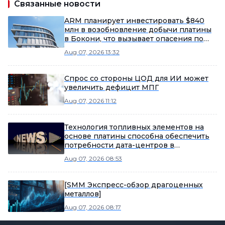
Связанные новости
ARM планирует инвестировать $840
млн в возобновление добычи платины
в Бокони, что вызывает опасения по
поводу денежного потока, несмотря на
Aug 07, 2026 13:32
рыночный потенциал
Спрос со стороны ЦОД для ИИ может
увеличить дефицит МПГ
Aug 07, 2026 11:12
Технология топливных элементов на
основе платины способна обеспечить
потребности дата-центров в
электроэнергии.
Aug 07, 2026 08:53
[SMM Экспресс-обзор драгоценных
металлов]
Aug 07, 2026 08:17