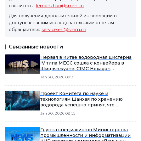
свяжитесь:
lemonzhao@smm.cn
Для получения дополнительной информации о
доступе к нашим исследовательским отчётам
обращайтесь:
service.en@smm.cn
Связанные новости
Первая в Китае водородная цистерна
IV типа MEGC сошла с конвейера в
Шицзячжуане, CIMC Hexagon
возглавляет локализацию
Jan 30, 2026 09:31
оборудования для хранения водорода
высокого давления
Проект Комитета по науке и
технологиям Шанхая по хранению
водорода успешно принят, что
укрепляет основу для локализации
Jan 30, 2026 08:55
оборудования хранения водорода.
Hydrogen Feng достигает двойной
схемы размещения «газообразный +
Группа специалистов Министерства
твердотельный».
промышленности и информатизации