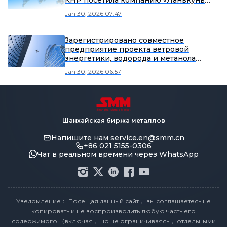
КНР посетила компанию «Ланькунь
Водородная Энергетика», подтвердив
Jan 30, 2026 07:47
инновационные достижения в
технологии автономного водородного
производства без использования
Зарегистрировано совместное
систем накопления энергии.
предприятие проекта ветровой
энергетики, водорода и метанола
Чжунмэй Лунхуа Цзисянь | Общий
Jan 30, 2026 06:57
объем инвестиций 6,1 млрд юаней
Шанхайская биржа металлов
Напишите нам
service.en@smm.cn
+86 021 5155-0306
Чат в реальном времени через WhatsApp
Уведомление： Посещая данный сайт， вы соглашаетесь не
копировать и не воспроизводить любую часть его
содержимого （включая， но не ограничиваясь， отдельными