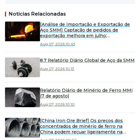
Notícias Relacionadas
[Análise de Importação e Exportação de
Aço SMM] Captação de pedidos de
exportação melhora em julho;
exportações de aço se recuperarão em
Aug 07, 2026 10:45
agosto?
8.7 Relatório Diário Global de Aço da SMM
Aug 07, 2026 10:13
Relatório Diário de Minério de Ferro MMi
(7 de agosto)
Aug 07, 2026 10:10
[China Iron Ore Brief] Os preços dos
concentrados de minério de ferro na
China podem recuar ligeiramente na
próxima semana.