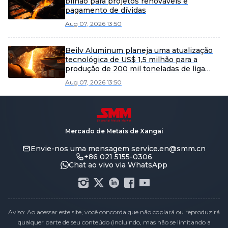
bilhão para projetos renováveis e
pagamento de dívidas
Aug 07, 2026 13:50
Beilv Aluminum planeja uma atualização
tecnológica de US$ 1,5 milhão para a
produção de 200 mil toneladas de liga
leve no condado de Yangxin.
Aug 07, 2026 13:50
Mercado de Metais de Xangai
Envie-nos uma mensagem
service.en@smm.cn
+86 021 5155-0306
Chat ao vivo via WhatsApp
Aviso: Ao acessar este site, você concorda que não copiará ou reproduzirá
qualquer parte de seu conteúdo (incluindo, mas não se limitando a