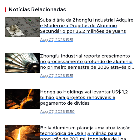
Notícias Relacionadas
Subsidiária da Zhongfu Industrial Adquire
e Moderniza Projetos de Alumínio
Secundário por 33,2 milhões de yuans
Aug 07, 2026 13:51
Zhongfu Industrial reporta crescimento
no processamento profundo de alumínio
no primeiro semestre de 2026 através de
eficiência e expansão de mercado
Aug 07, 2026 13:51
Hongqiao Holdings vai levantar US$ 1,2
bilhão para projetos renováveis e
pagamento de dívidas
Aug 07, 2026 13:50
Beilv Aluminum planeja uma atualização
tecnológica de US$ 1,5 milhão para a
produção de 200 mil toneladas de liga