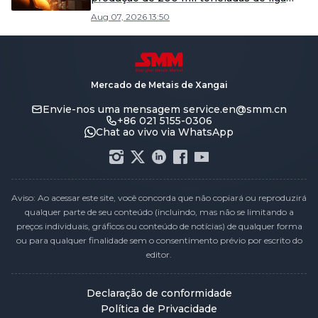
leve no condado de Yangxin.
Aug 07, 2026 13:50
Mercado de Metais de Xangai
Envie-nos uma mensagem
service.en@smm.cn
+86 021 5155-0306
Chat ao vivo via WhatsApp
Aviso: Ao acessar este site, você concorda que não copiará ou reproduzirá
qualquer parte de seu conteúdo (incluindo, mas não se limitando a
preços individuais, gráficos ou conteúdo de notícias) de qualquer forma
ou para qualquer finalidade sem o consentimento prévio por escrito do
editor.
Declaração de conformidade
Política de Privacidade