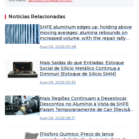
Notícias Relacionadas
SHFE aluminum edges up, holding above
moving averages; alumina rebounds on
increased volume, with the repair rally
strengthening. [SMM SHFE Aluminum
Aug 06, 2026 09:48
Brief Commentary]
Mais Saídas do que Entradas: Estoque
Social de Silício Metálico Continua a
Diminuir [Estoque de Silício SMM]
Aug 06, 2026 09:33
Mais Regiões Continuam a Desestocar,
Descontos no Alumínio à Vista da SHFE
Param Temporariamente de Cair [Revisão
do Meio-Dia do Alumínio à Vista da SMM]
Aug 06, 2026 08:17
[Fósforo Químico: Preço do lance