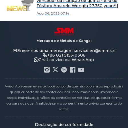
vencedor da licitação de quinta-feira do
Fósforo Amarelo Wengfu 27.350 yuan/t]
Aug 06, 2026 07:14
Mercado de Metais de Xangai
Envie-nos uma mensagem
service.en@smm.cn
+86 021 5155-0306
Chat ao vivo via WhatsApp
Aviso: Ao acessar este site, você concorda que não copiará ou reproduzirá
qualquer parte de seu conteúdo (incluindo, mas não se limitando a
preços individuais, gráficos ou conteúdo de notícias) de qualquer forma
ou para qualquer finalidade sem o consentimento prévio por escrito do
editor.
Declaração de conformidade