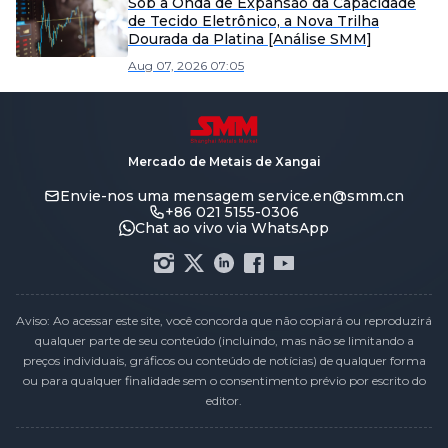
Sob a Onda de Expansão da Capacidade
de Tecido Eletrônico, a Nova Trilha
Dourada da Platina [Análise SMM]
Aug 07, 2026 07:05
Mercado de Metais de Xangai
Envie-nos uma mensagem
service.en@smm.cn
+86 021 5155-0306
Chat ao vivo via WhatsApp
Aviso: Ao acessar este site, você concorda que não copiará ou reproduzirá
qualquer parte de seu conteúdo (incluindo, mas não se limitando a
preços individuais, gráficos ou conteúdo de notícias) de qualquer forma
ou para qualquer finalidade sem o consentimento prévio por escrito do
editor.