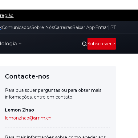
 região
x
Comunicados
Sobre Nós
Carreiras
Baixar App
Entrar
PT
ologia
Subscrever
Contacte-nos
Para quaisquer perguntas ou para obter mais
informações, entre em contato:
Lemon Zhao
lemonzhao@smm.cn
Para mais informações sobre como aceder aos
nossos relatórios de investigação, entre em