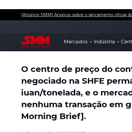
[Anúncio SMM] Anúncio sobre o lançamento oficial dos
Mercados
Indústria
Cent
O centro de preço do con
negociado na SHFE perm
iuan/tonelada, e o mercad
nenhuma transação em gr
Morning Brief].
Publicado
:
Jun 11, 2026 00:52