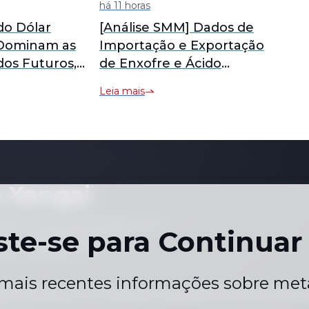
do Dólar
[Análise SMM] Dados de
Dominam as
Importação e Exportação
dos Futuros,
de Enxofre e Ácido
 Estanho Mais
Sulfúrico da Indonésia em
Leia mais
da SHFE se
Junho
ela Manhã
 Meio-Dia de
 SMM]
 Xangai
piará ou reproduzirá qualquer parte
ste-se para Continuar 
ços individuais, gráficos ou
quer finalidade sem o
mais recentes informações sobre meta
acidade
Termos e Condições
Calendário de Preços de F
|
|
ce.en@smm.cn
+86 021 5155-0306
Chat ao vivo via W