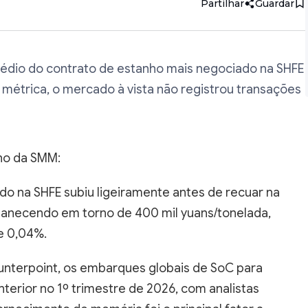
édio do contrato de estanho mais negociado na SHFE
métrica, o mercado à vista não registrou transações
nho da SMM:
do na SHFE subiu ligeiramente antes de recuar na
manecendo em torno de 400 mil yuans/tonelada,
e 0,04%.
unterpoint, os embarques globais de SoC para
erior no 1º trimestre de 2026, com analistas
rnecimento de memória foi o principal fator a