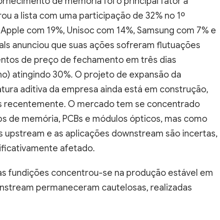
rou a lista com uma participação de 32% no 1º
 Apple com 19%, Unisoc com 14%, Samsung com 7% e
ials anunciou que suas ações sofreram flutuações
ntos de preço de fechamento em três dias
nho) atingindo 30%. O projeto de expansão da
ura aditiva da empresa ainda está em construção,
dos recentemente. O mercado tem se concentrado
ips de memória, PCBs e módulos ópticos, mas como
 upstream e as aplicações downstream são incertas,
ificativamente afetado.
das fundições concentrou-se na produção estável em
wnstream permaneceram cautelosas, realizadas
mantiveram uma mentalidade de compra em faixa de