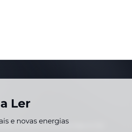
a Ler
is e novas energias
eriados
Contacte-nos
Carreiras
Mapa do Site
|
|
|
hatsApp