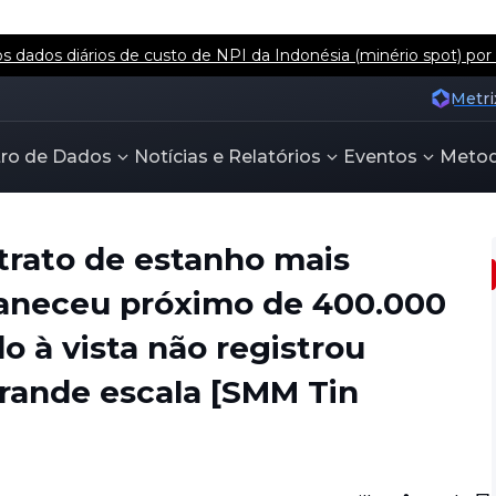
 dados diários de custo de NPI da Indonésia (minério spot) por
Metri
ro de Dados
Notícias e Relatórios
Eventos
Metod
trato de estanho mais
aneceu próximo de 400.000
o à vista não registrou
ande escala [SMM Tin
Partilhar
Guardar