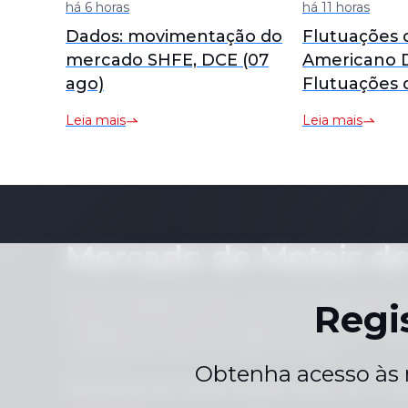
Dados: movimentação do
Flutuações 
mercado SHFE, DCE (07
Americano 
ago)
Flutuações 
Contrato de
Leia mais
Leia mais
Negociado 
Consolida p
[Revisão do
Estanho da
Mercado de Metais de
Aviso: Ao acessar este site, você concorda que não co
Regi
de seu conteúdo (incluindo, mas não se limitando a pre
conteúdo de notícias) de qualquer forma ou para qual
consentimento prévio por escrito do editor.
Obtenha acesso às 
Declaração de conformidade
Política de Priv
|
Envie-nos uma mensagem
servi