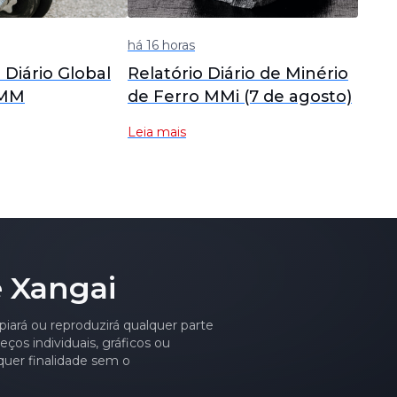
há 16 horas
o Diário Global
Relatório Diário de Minério
SMM
de Ferro MMi (7 de agosto)
Leia mais
 Xangai
piará ou reproduzirá qualquer parte
ços individuais, gráficos ou
quer finalidade sem o