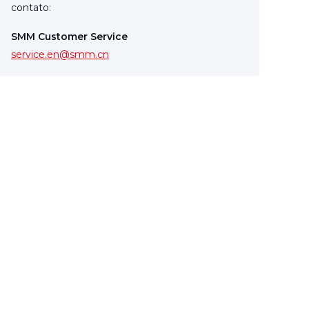
contato:
SMM Customer Service
service.en@smm.cn