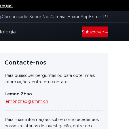
 região
x
Comunicados
Sobre Nós
Carreiras
Baixar App
Entrar
PT
ologia
Subscrever
Contacte-nos
Para quaisquer perguntas ou para obter mais
informações, entre em contato:
Lemon Zhao
lemonzhao@smm.cn
Para mais informações sobre como aceder aos
nossos relatórios de investigação, entre em