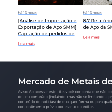
há 16 horas
há 16 horas
[Análise de Importação e
8.7 Relatóri
Exportação de Aço SMM]
de Aço da 
Captação de pedidos de
Leia mais
exportação melhora em
Leia mais
julho; exportações de aço
se recuperarão em agosto?
Mercado de Metais de
Aviso: Ao acessar este site, você concorda que não co
de seu conteúdo (incluindo, mas não se limitando a pre
conteúdo de notícias) de qualquer forma ou para qual
consentimento prévio por escrito do editor.