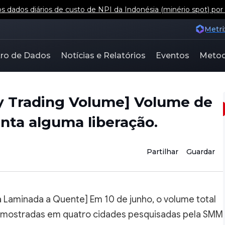
 dados diários de custo de NPI da Indonésia (minério spot) por
Metri
ro de Dados
Notícias e Relatórios
Eventos
Metod
ly Trading Volume] Volume de
nta alguma liberação.
Partilhar
Guardar
 Laminada a Quente] Em 10 de junho, o volume total
amostradas em quatro cidades pesquisadas pela SMM