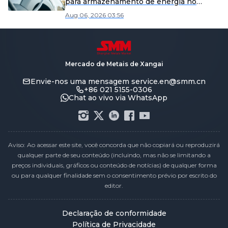
para armazenamento de energia no
primeiro semestre de 2026?
Aug 06, 2026 03:56
Mercado de Metais de Xangai
Envie-nos uma mensagem
service.en@smm.cn
+86 021 5155-0306
Chat ao vivo via WhatsApp
Aviso: Ao acessar este site, você concorda que não copiará ou reproduzirá
qualquer parte de seu conteúdo (incluindo, mas não se limitando a
preços individuais, gráficos ou conteúdo de notícias) de qualquer forma
ou para qualquer finalidade sem o consentimento prévio por escrito do
editor.
Declaração de conformidade
Política de Privacidade