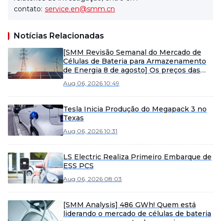
contato:
service.en@smm.cn
Notícias Relacionadas
[SMM Revisão Semanal do Mercado de
Células de Bateria para Armazenamento
de Energia 8 de agosto] Os preços das
células de bateria para armazenamento
Aug 06, 2026 10:49
de energia permanecem estáveis, com
expectativa de aceleração dos embarques
de produtos de grande capacidade no
Tesla Inicia Produção do Megapack 3 no
segundo semestre.
Texas
Aug 06, 2026 10:31
LS Electric Realiza Primeiro Embarque de
ESS PCS
Aug 06, 2026 08:03
[SMM Analysis] 486 GWh! Quem está
liderando o mercado de células de bateria