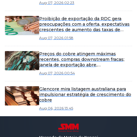
Aug 07, 2026 02:23
Proibição de exportação da RDC gera
preocupações com a oferta, expectativas
crescentes de aumento das taxas de
juros fazem os preços do cobre recuarem
Aug 07, 2026 01:58
após alta rápida [Comentário Matinal de
Cobre da SMM]
Preços do cobre atingem máximas
recentes, compras downstream fracas;
janela de exportação abre,
potencialmente desviando a oferta da
Aug 07, 2026 00:54
China [Resumo da Reunião Matinal de
Cobre da SMM]
Glencore mira listagem australiana para
impulsionar estratégia de crescimento do
cobre
Aug 06, 2026 13:45