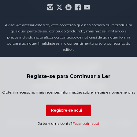
Aviso: Ao acessar este site, você concorda que não copiará ou reproduzirá
qualquer parte de seu conteúdo (incluindo, mas não se limitando a
preços individuais, gráficos ou conteúdo de notícias) de qualquer forma
ou para qualquer finalidade sem o consentimento prévio por escrito do
editor.
Declaração de conformidade
Política de Privacidade
Registe-se para Continuar a Ler
Termos e Condições
Calendário de Preços de Feriados
Obtenha acesso às mais recentes informações sobre metais e novas energias
Contacte-nos
Carreiras
Mapa do Site
Registre-se aqui
Direitos autorais © 2026 SMM Information & Technology Co., Ltd. Todos
Já tem uma conta?
Faça login aqui
os direitos reservados.