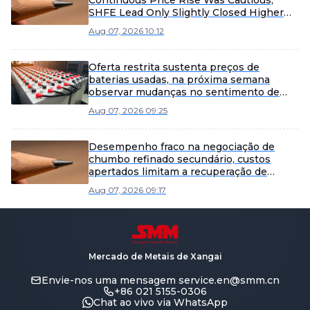
Continuous Price Rise Was Cautious,
SHFE Lead Only Slightly Closed Higher
Today [Lead Futures Brief]
Aug 07, 2026 10:12
Oferta restrita sustenta preços de
baterias usadas, na próxima semana
observar mudanças no sentimento de
aquisição das fundições [SMM Scrap
Aug 07, 2026 09:25
Battery Weekly Review]
Desempenho fraco na negociação de
chumbo refinado secundário, custos
apertados limitam a recuperação de
perdas [Revisão Semanal de Chumbo
Aug 07, 2026 09:17
Refinado Secundário da SMM]
Mercado de Metais de Xangai
Envie-nos uma mensagem
service.en@smm.cn
+86 021 5155-0306
Chat ao vivo via WhatsApp