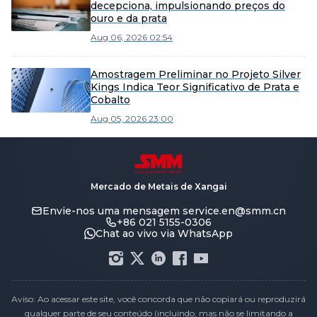
decepciona, impulsionando preços do
ouro e da prata
Aug 06, 2026 02:54
Amostragem Preliminar no Projeto Silver
Kings Indica Teor Significativo de Prata e
Cobalto
Aug 05, 2026 23:00
Mercado de Metais de Xangai
Envie-nos uma mensagem
service.en@smm.cn
+86 021 5155-0306
Chat ao vivo via WhatsApp
Aviso: Ao acessar este site, você concorda que não copiará ou reproduzirá
qualquer parte de seu conteúdo (incluindo, mas não se limitando a