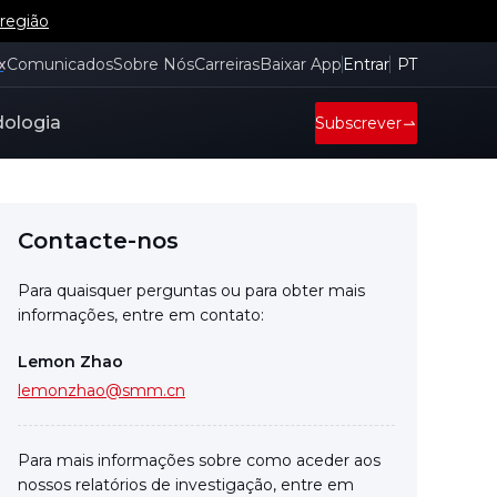
 região
x
Comunicados
Sobre Nós
Carreiras
Baixar App
Entrar
PT
ologia
Subscrever
Contacte-nos
Para quaisquer perguntas ou para obter mais
informações, entre em contato:
Lemon Zhao
lemonzhao@smm.cn
Para mais informações sobre como aceder aos
nossos relatórios de investigação, entre em