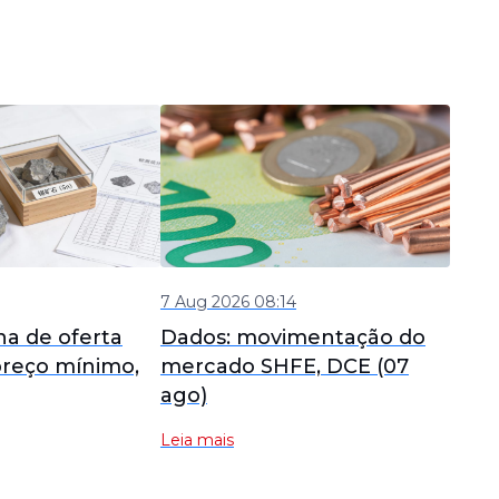
7 Aug 2026 08:14
na de oferta
Dados: movimentação do
preço mínimo,
mercado SHFE, DCE (07
ago)
ômicas
Leia mais
itmo de curto
ing Matinal do