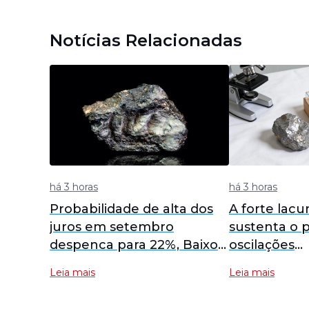
Notícias Relacionadas
há 3 horas
há 3 horas
Probabilidade de alta dos
A forte lacu
juros em setembro
sustenta o 
despenca para 22%, Baixo
oscilações
Estoque + Alívio Comercial:
macroecon
Leia mais
Leia mais
Dois Impulsionadores
dominam o r
Reaparecem [SMM Tin
prazo [Brief