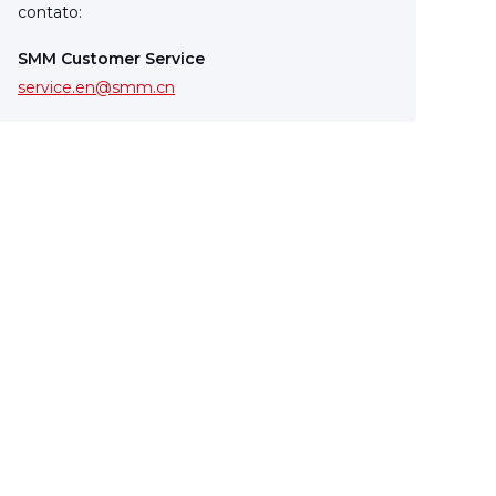
contato:
SMM Customer Service
service.en@smm.cn