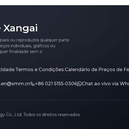
M]
 Xangai
piará ou reproduzirá qualquer parte
ços individuais, gráficos ou
quer finalidade sem o
acidade
Termos e Condições
Calendário de Preços de F
|
|
ce.en@smm.cn
+86 021 5155-0306
Chat ao vivo via W
 Co., Ltd. Todos os direitos reservados.