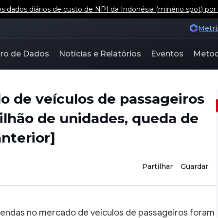
 dados diários de custo de NPI da Indonésia (minério spot) por
Metri
ro de Dados
Notícias e Relatórios
Eventos
Metod
 de veículos de passageiros
milhão de unidades, queda de
nterior]
Partilhar
Guardar
vendas no mercado de veículos de passageiros foram