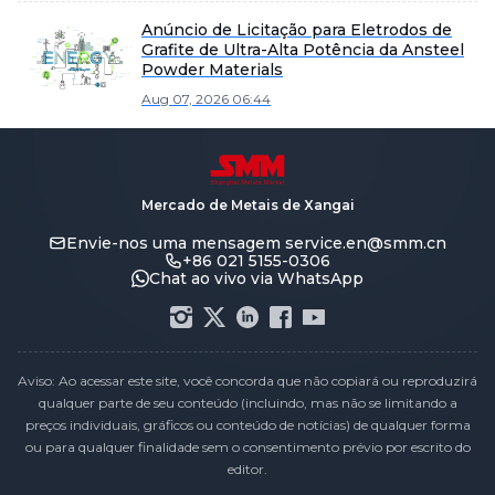
Anúncio de Licitação para Eletrodos de
Grafite de Ultra-Alta Potência da Ansteel
Powder Materials
Aug 07, 2026 06:44
Mercado de Metais de Xangai
Envie-nos uma mensagem
service.en@smm.cn
+86 021 5155-0306
Chat ao vivo via WhatsApp
Aviso: Ao acessar este site, você concorda que não copiará ou reproduzirá
qualquer parte de seu conteúdo (incluindo, mas não se limitando a
preços individuais, gráficos ou conteúdo de notícias) de qualquer forma
ou para qualquer finalidade sem o consentimento prévio por escrito do
editor.