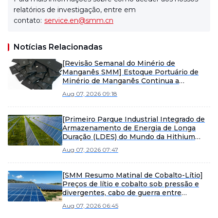
relatórios de investigação, entre em
contato:
service.en@smm.cn
Notícias Relacionadas
[Revisão Semanal do Minério de
Manganês SMM] Estoque Portuário de
Minério de Manganês Continua a
Acumular, Preços Spot Sob Pressão
Aug 07, 2026 09:18
[Primeiro Parque Industrial Integrado de
Armazenamento de Energia de Longa
Duração (LDES) do Mundo da Hithium
Inicia Produção]
Aug 07, 2026 07:47
[SMM Resumo Matinal de Cobalto-Lítio]
Preços de lítio e cobalto sob pressão e
divergentes, cabo de guerra entre
vendedores e compradores intensifica a
Aug 07, 2026 06:45
consolidação do mercado de materiais.