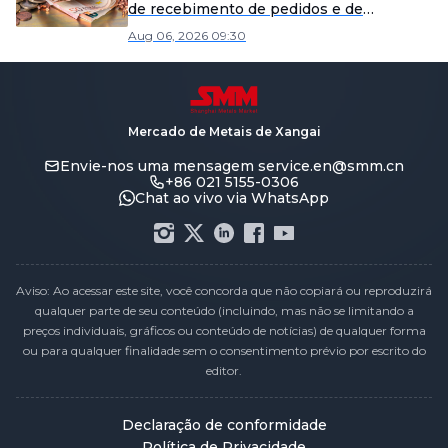
de recebimento de pedidos e de
operação enfraqueceram
Aug 06, 2026 09:30
significativamente [Revisão Semanal do
Mercado de Fios Esmaltados da SMM]
Mercado de Metais de Xangai
Envie-nos uma mensagem
service.en@smm.cn
+86 021 5155-0306
Chat ao vivo via WhatsApp
Aviso: Ao acessar este site, você concorda que não copiará ou reproduzirá
qualquer parte de seu conteúdo (incluindo, mas não se limitando a
preços individuais, gráficos ou conteúdo de notícias) de qualquer forma
ou para qualquer finalidade sem o consentimento prévio por escrito do
editor.
Declaração de conformidade
Política de Privacidade