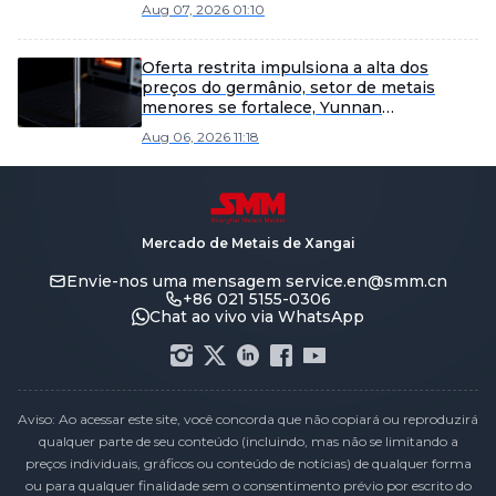
sentimento.
Aug 07, 2026 01:10
Oferta restrita impulsiona a alta dos
preços do germânio, setor de metais
menores se fortalece, Yunnan
Germanium e China Tungsten High-Tech
Aug 06, 2026 11:18
lideram os ganhos [SMM Flash]
Mercado de Metais de Xangai
Envie-nos uma mensagem
service.en@smm.cn
+86 021 5155-0306
Chat ao vivo via WhatsApp
Aviso: Ao acessar este site, você concorda que não copiará ou reproduzirá
qualquer parte de seu conteúdo (incluindo, mas não se limitando a
preços individuais, gráficos ou conteúdo de notícias) de qualquer forma
ou para qualquer finalidade sem o consentimento prévio por escrito do