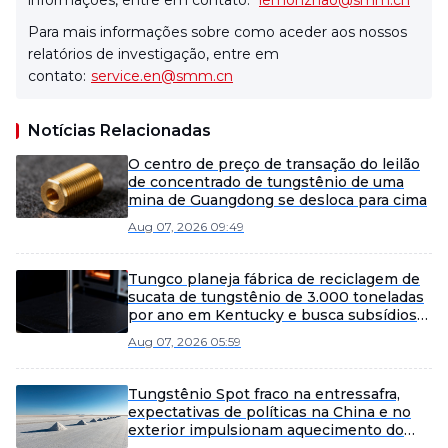
informações, entre em contato:
lemonzhao@smm.cn
Para mais informações sobre como aceder aos nossos
relatórios de investigação, entre em
contato:
service.en@smm.cn
Notícias Relacionadas
O centro de preço de transação do leilão
de concentrado de tungstênio de uma
mina de Guangdong se desloca para cima
Aug 07, 2026 09:49
Tungco planeja fábrica de reciclagem de
sucata de tungstênio de 3.000 toneladas
por ano em Kentucky e busca subsídios
públicos.
Aug 07, 2026 05:59
Tungstênio Spot fraco na entressafra,
expectativas de políticas na China e no
exterior impulsionam aquecimento do