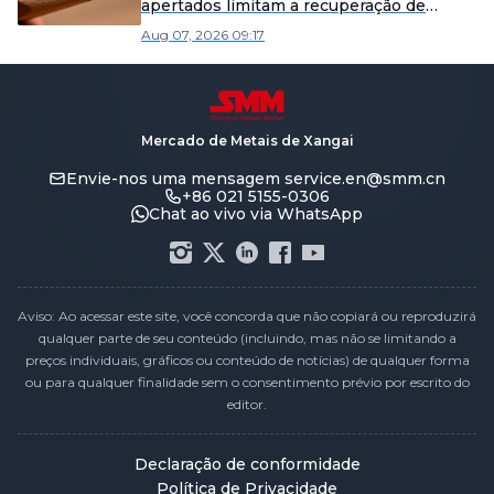
apertados limitam a recuperação de
perdas [Revisão Semanal de Chumbo
Aug 07, 2026 09:17
Refinado Secundário da SMM]
Mercado de Metais de Xangai
Envie-nos uma mensagem
service.en@smm.cn
+86 021 5155-0306
Chat ao vivo via WhatsApp
Aviso: Ao acessar este site, você concorda que não copiará ou reproduzirá
qualquer parte de seu conteúdo (incluindo, mas não se limitando a
preços individuais, gráficos ou conteúdo de notícias) de qualquer forma
ou para qualquer finalidade sem o consentimento prévio por escrito do
editor.
Declaração de conformidade
Política de Privacidade