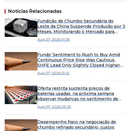
Notícias Relacionadas
Fundição de Chumbo Secundária do
Leste da China Suspende Produção por 3
Meses, Monitorando o Mercado para
Possível Reinício Antecipado
Aug 07, 2026 10:59
Funds' Sentiment to Rush to Buy Amid
Continuous Price Rise Was Cautious,
SHFE Lead Only Slightly Closed Higher
Today [Lead Futures Brief]
Aug 07, 2026 10:12
Oferta restrita sustenta preços de
baterias usadas, na próxima semana
observar mudanças no sentimento de
aquisição das fundições [SMM Scrap
Aug 07, 2026 09:25
Battery Weekly Review]
Desempenho fraco na negociação de
chumbo refinado secundário, custos