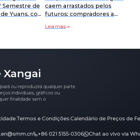
1º Semestre de
caem arrastados pelos
o de Yuans, com
futuros; compradores a
37% Ano a Ano
jusante mantêm postura
Leia mais
de preços baixos
 Xangai
piará ou reproduzirá qualquer parte
ços individuais, gráficos ou
quer finalidade sem o
acidade
Termos e Condições
Calendário de Preços de F
|
|
ce.en@smm.cn
+86 021 5155-0306
Chat ao vivo via W