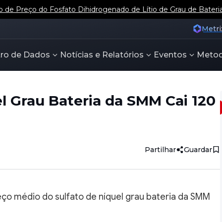
e Preço do Fosfato Dihidrogenado de Lítio de Grau de Bateri
Metri
ro de Dados
Notícias e Relatórios
Eventos
Metod
l Grau Bateria da SMM Cai 120
Partilhar
Guardar
ço médio do sulfato de níquel grau bateria da SMM