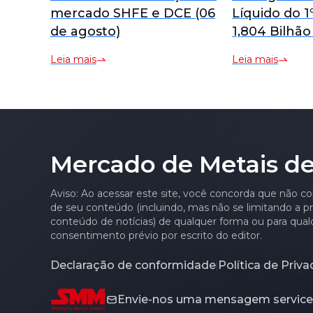
mercado SHFE e DCE (06
Líquido do 
de agosto)
1,804 Bilhã
Alta de 71,
Leia mais
Leia mais
Mercado de Metais de
Aviso: Ao acessar este site, você concorda que não co
de seu conteúdo (incluindo, mas não se limitando a pre
conteúdo de notícias) de qualquer forma ou para qual
consentimento prévio por escrito do editor.
Declaração de conformidade
Política de Priv
|
Envie-nos uma mensagem
servi