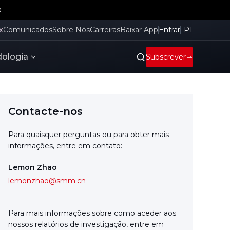
a
x
Comunicados
Sobre Nós
Carreiras
Baixar App
Entrar
PT
ologia
Subscrever
Contacte-nos
Para quaisquer perguntas ou para obter mais
informações, entre em contato:
Lemon Zhao
lemonzhao@smm.cn
Para mais informações sobre como aceder aos
nossos relatórios de investigação, entre em