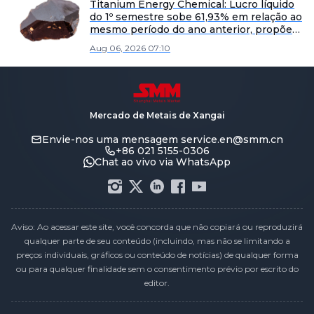
Titanium Energy Chemical: Lucro líquido
do 1º semestre sobe 61,93% em relação ao
mesmo período do ano anterior, propõe
0,2 yuan por cada 10 ações
Aug 06, 2026 07:10
Mercado de Metais de Xangai
Envie-nos uma mensagem
service.en@smm.cn
+86 021 5155-0306
Chat ao vivo via WhatsApp
Aviso: Ao acessar este site, você concorda que não copiará ou reproduzirá
qualquer parte de seu conteúdo (incluindo, mas não se limitando a
preços individuais, gráficos ou conteúdo de notícias) de qualquer forma
ou para qualquer finalidade sem o consentimento prévio por escrito do
editor.