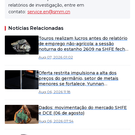
relatórios de investigação, entre em
contato:
service.en@smm.cn
Notícias Relacionadas
Touros realizam lucros antes do relatório
de emprego não-agrícola; a sessão
noturna do estanho 2609 na SHFE fecha
a 431.080 iuanes por tonelada métrica
Aug 07, 2026 01:02
[Relatório Matinal de Estanho da SMM]
Oferta restrita impulsiona a alta dos
preços do germânio, setor de metais
menores se fortalece, Yunnan
Germanium e China Tungsten High-Tech
Aug 06, 2026 11:18
lideram os ganhos [SMM Flash]
Dados: movimentação do mercado SHFE
e DCE (06 de agosto)
Aug 06, 2026 07:54