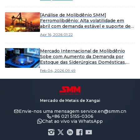
[Análise de Molibdênio SMM]
Ferromolibdênio: Alta volatilidade em
abril com demanda estável e suporte de
custos
Apr 16, 2026 01:22
Mercado Internacional de Molibdênio
Sobe com Aumento da Demanda por
Estoque das Siderúrgicas Domésticas,
Mercado de Molibdênio Avança [Análise
Feb 04, 2026 09:49
Diária de Molibdênio da SMM]
Mercado de Metais de Xangai
Envie-nos uma mensagem
service.en@smm.cn
+86 021 5155-0306
Chat ao vivo via WhatsApp