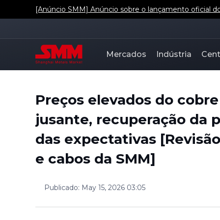
[Anúncio SMM] Anúncio sobre o lançamento oficial dos
Mercados
Indústria
Cent
Preços elevados do cobr
jusante, recuperação da 
das expectativas [Revisã
e cabos da SMM]
Publicado
:
May 15, 2026 03:05