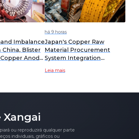
há 9 horas
and Imbalance
Japan's Copper Raw
n China, Blister
Material Procurement
 Copper Anode
System Integration
 to Yearly
Delayed; PPC New
Leia mais
nalysis]
Company Plan Postponed
to February 2027
Operation [SMM Analysis]
 Xangai
piará ou reproduzirá qualquer parte
ços individuais, gráficos ou