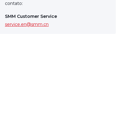
contato:
SMM Customer Service
service.en@smm.cn