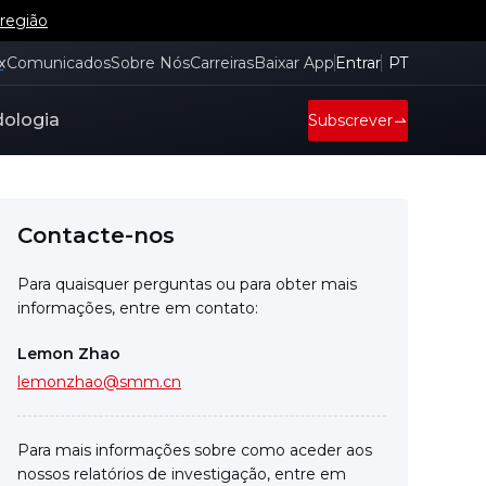
 região
x
Comunicados
Sobre Nós
Carreiras
Baixar App
Entrar
PT
ologia
Subscrever
Contacte-nos
Para quaisquer perguntas ou para obter mais
informações, entre em contato:
Lemon Zhao
lemonzhao@smm.cn
Para mais informações sobre como aceder aos
nossos relatórios de investigação, entre em