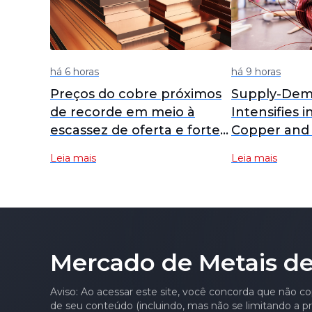
há 6 horas
há 9 horas
Preços do cobre próximos
Supply-Dem
de recorde em meio à
Intensifies i
escassez de oferta e forte
Copper and
demanda
RCs Plummet
Leia mais
Leia mais
Lows [SMM A
Mercado de Metais de
Aviso: Ao acessar este site, você concorda que não co
de seu conteúdo (incluindo, mas não se limitando a pre