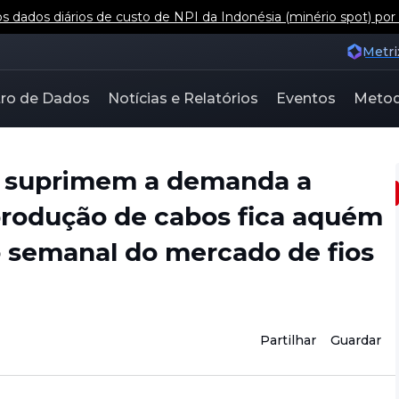
 dados diários de custo de NPI da Indonésia (minério spot) por
Metri
ro de Dados
Notícias e Relatórios
Eventos
Metod
e suprimem a demanda a
produção de cabos fica aquém
o semanal do mercado de fios
Partilhar
Guardar