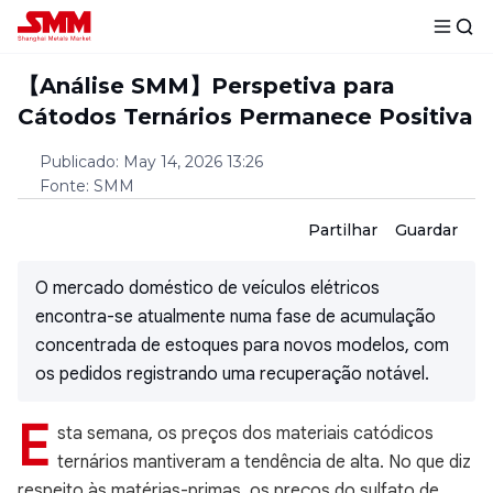
【Análise SMM】Perspetiva para
Cátodos Ternários Permanece Positiva
Publicado
:
May 14, 2026 13:26
Fonte
:
SMM
Partilhar
Guardar
O mercado doméstico de veículos elétricos
encontra-se atualmente numa fase de acumulação
concentrada de estoques para novos modelos, com
os pedidos registrando uma recuperação notável.
E
sta semana, os preços dos materiais catódicos
ternários mantiveram a tendência de alta. No que diz
respeito às matérias-primas, os preços do sulfato de