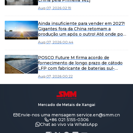
China pela Primeira Vez]
Aug 07, 2026 02:19
Ainda insuficiente para vender em 2027!
Gigantes fora da China retomam a
produção um após o outro! Até onde pode
disparar o minério de lítio desta vez?
Aug 07, 2026 00:44
POSCO Future M firma acordo de
fornecimento de longo prazo de cátodo
LFP com fabricante de baterias sul-
coreano.
Aug 07, 2026 00:22
Mercado de Metais de Xangai
Envie-nos uma mensagem
service.en@smm.cn
+86 021 5155-0306
Chat ao vivo via WhatsApp