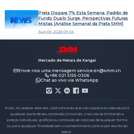
Prata Dispara 7% Esta Semana, Padrão de
Fundo Duplo Surge, Perspectivas Futuras
Mistas [Análise Semanal da Prata SMM]
Aug 06, 2026 09:04
Mercado de Metais de Xangai
Envie-nos uma mensagem
service.en@smm.cn
+86 021 5155-0306
Chat ao vivo via WhatsApp
Aviso: Ao acessar este site, você concorda que não copiará ou reproduzirá
qualquer parte de seu conteúdo (incluindo, mas não se limitando a
preços individuais, gráficos ou conteúdo de notícias) de qualquer forma
ou para qualquer finalidade sem o consentimento prévio por escrito do
editor.