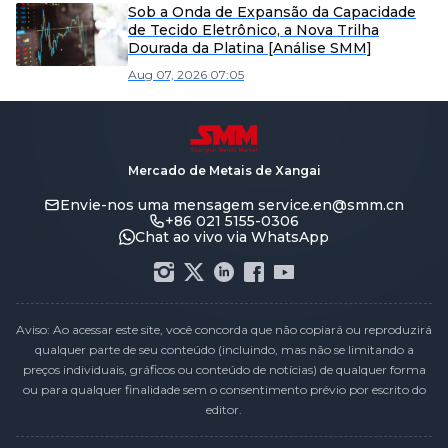
Sob a Onda de Expansão da Capacidade
de Tecido Eletrônico, a Nova Trilha
Dourada da Platina [Análise SMM]
Aug 07, 2026 07:05
Mercado de Metais de Xangai
Envie-nos uma mensagem
service.en@smm.cn
+86 021 5155-0306
Chat ao vivo via WhatsApp
Aviso: Ao acessar este site, você concorda que não copiará ou reproduzirá
qualquer parte de seu conteúdo (incluindo, mas não se limitando a
preços individuais, gráficos ou conteúdo de notícias) de qualquer forma
ou para qualquer finalidade sem o consentimento prévio por escrito do
editor.